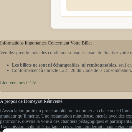
Informations Importantes Concernant Votre Billet
Veuillez prendre note des conditions suivantes avant de finaliser votre r
Les billets ne sont ni échangeables, ni remboursables
, sauf e
Conformément à l’article L221-28 du Code de la consommation, le d
Lien vers nos
CGV
A propos de Domeyrat Réinventé
L’association porte un projet ambitieux : redonner au château de Domey
grandeur qu’il mérite. Une restauration minutieuse, menée avec des exp
patrimoine, ouvrira la voie à des chantiers pédagogiques et participatifs
Transmission, solidarité, partage : ces valeurs guideront chaque étape po
ce joyau de la Basse Auvergne et en faire un lieu vivant, accessible et i