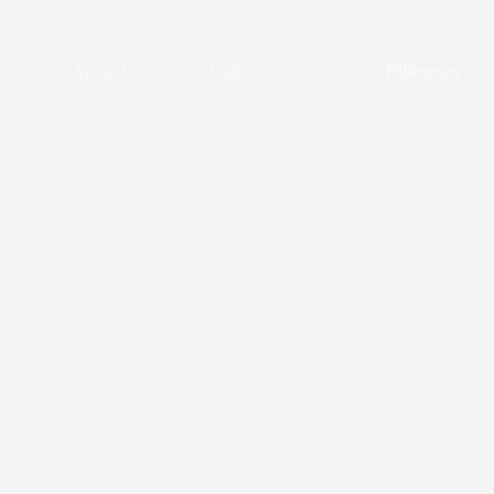
Passer
au
contenu
Accueil
Visite
Billetteries