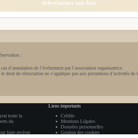
Sélectionnez une date
éservation :
n cas d’annulation de l’événement par l’association organisatrice.
roit de rétractation ne s’applique pas aux prestations d’activités de l
Liens importants
rat toute la
Crédits
erts du
Mentions Légales
.
Données personnelles
ur faire revivre
Gestion des cookies
nspirant.Entre
Plan du site