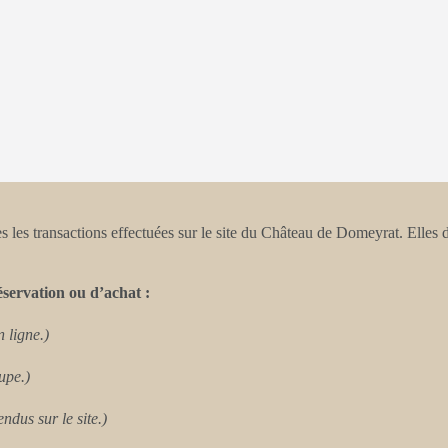
les transactions effectuées sur le site du Château de Domeyrat. Elles déf
éservation ou d’achat :
n ligne.)
upe.)
ndus sur le site.)