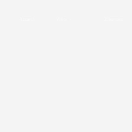
Passer
au
contenu
Accueil
Visite
Billetteries