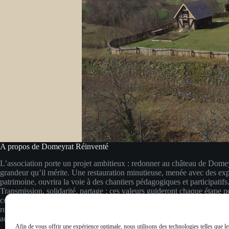
A propos de Domeyrat Réinventé
L’association porte un projet ambitieux : redonner au château de Domey
grandeur qu’il mérite. Une restauration minutieuse, menée avec des exp
patrimoine, ouvrira la voie à des chantiers pédagogiques et participatifs
Transmission, solidarité, partage : ces valeurs guideront chaque étape po
ce joyau de la Basse Auvergne et en faire un lieu vivant, accessible et i
respect du passé et regard vers l’avenir, nous imaginons un espace vivant
accessible à tous.
Afin de vous offrir une expérience optimale, nous utilisons des technologies telles que l