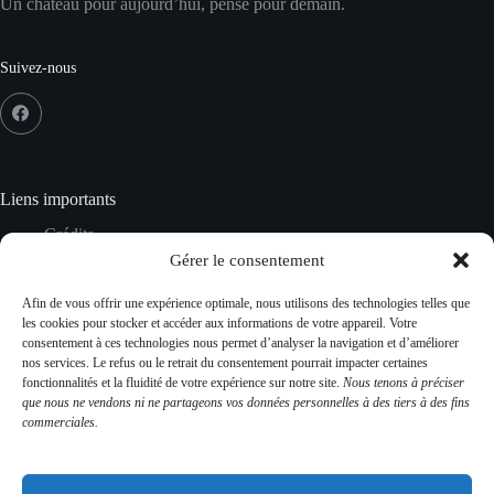
Un château pour aujourd’hui, pensé pour demain.
Suivez-nous
Liens importants
Crédits
Mentions Légales
Gérer le consentement
Données personnelles
Gestion des cookies
Afin de vous offrir une expérience optimale, nous utilisons des technologies telles que
Plan du site
les cookies pour stocker et accéder aux informations de votre appareil. Votre
CGV
consentement à ces technologies nous permet d’analyser la navigation et d’améliorer
Contact
nos services. Le refus ou le retrait du consentement pourrait impacter certaines
fonctionnalités et la fluidité de votre expérience sur notre site.
Nous tenons à préciser
que nous ne vendons ni ne partageons vos données personnelles à des tiers à des fins
commerciales.
Contact Info
Adresse :