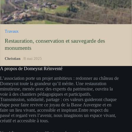
Travaux
Restauration, conservation et sauvegarde des
monuments
/
Christian
8 mai 2025
A propos de Domeyrat Réinventé
L’association porte un projet ambitieux : redonner au château de
Domeyrat toute la grandeur qu’il mérite. Une restauration
minutieuse, menée avec des experts du patrimoine, ouvrira la
voie à des chantiers pédagogiques et participatifs.
Transmission, solidarité, partage : ces valeurs guideront chaque
étape pour faire revivre ce joyau de la Basse Auvergne et en
faire un lieu vivant, accessible et inspirant.Entre respect du
passé et regard vers l’avenir, nous imaginons un espace vivant,
créatif et accessible à tous.