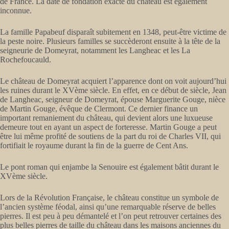
de France. La date de fondation exacte du château est également
inconnue.
La famille Papabeuf disparaît subitement en 1348, peut-être victime de
la peste noire. Plusieurs familles se succèderont ensuite à la tête de la
seigneurie de Domeyrat, notamment les Langheac et les La
Rochefoucauld.
Le château de Domeyrat acquiert l’apparence dont on voit aujourd’hui
les ruines durant le XVème siècle. En effet, en ce début de siècle, Jean
de Langheac, seigneur de Domeyrat, épouse Marguerite Gouge, nièce
de Martin Gouge, évêque de Clermont. Ce dernier finance un
important remaniement du château, qui devient alors une luxueuse
demeure tout en ayant un aspect de forteresse. Martin Gouge a peut
être lui même profité de soutiens de la part du roi de Charles VII, qui
fortifiait le royaume durant la fin de la guerre de Cent Ans.
Le pont roman qui enjambe la Senouire est également bâtit durant le
XVème siècle.
Lors de la Révolution Française, le château constitue un symbole de
l’ancien système féodal, ainsi qu’une remarquable réserve de belles
pierres. Il est peu à peu démantelé et l’on peut retrouver certaines des
plus belles pierres de taille du château dans les maisons anciennes du