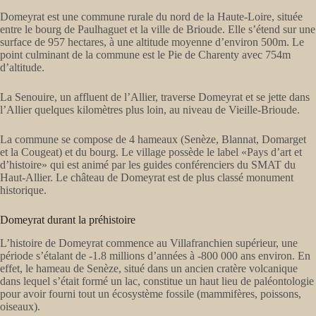
Domeyrat est une commune rurale du nord de la Haute-Loire, située
entre le bourg de Paulhaguet et la ville de Brioude. Elle s’étend sur une
surface de 957 hectares, à une altitude moyenne d’environ 500m. Le
point culminant de la commune est le Pie de Charenty avec 754m
d’altitude.
La Senouire, un affluent de l’Allier, traverse Domeyrat et se jette dans
l’Allier quelques kilomètres plus loin, au niveau de Vieille-Brioude.
La commune se compose de 4 hameaux (Senèze, Blannat, Domarget
et la Cougeat) et du bourg. Le village possède le label «Pays d’art et
d’histoire» qui est animé par les guides conférenciers du SMAT du
Haut-Allier. Le château de Domeyrat est de plus classé monument
historique.
Domeyrat durant la préhistoire
L’histoire de Domeyrat commence au Villafranchien supérieur, une
période s’étalant de -1.8 millions d’années à -800 000 ans environ. En
effet, le hameau de Senèze, situé dans un ancien cratère volcanique
dans lequel s’était formé un lac, constitue un haut lieu de paléontologie
pour avoir fourni tout un écosystème fossile (mammifères, poissons,
oiseaux).