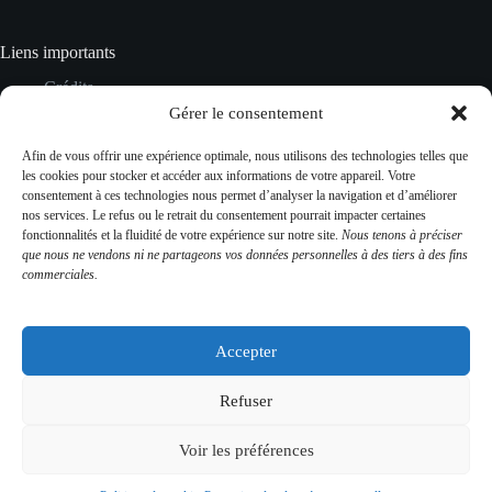
Liens importants
Crédits
Mentions Légales
Gérer le consentement
Données personnelles
Gestion des cookies
Afin de vous offrir une expérience optimale, nous utilisons des technologies telles que
Plan du site
les cookies pour stocker et accéder aux informations de votre appareil. Votre
CGV
consentement à ces technologies nous permet d’analyser la navigation et d’améliorer
Contact
nos services. Le refus ou le retrait du consentement pourrait impacter certaines
fonctionnalités et la fluidité de votre expérience sur notre site.
Nous tenons à préciser
que nous ne vendons ni ne partageons vos données personnelles à des tiers à des fins
commerciales.
Contact Info
Adresse :
Accepter
481 rue du château 43230 Domeyrat
Mobile:
Refuser
06 02 43 69 75
Voir les préférences
Contactez-nous
Copyright © 2026 - Château de Domeyrat – Domeyrat