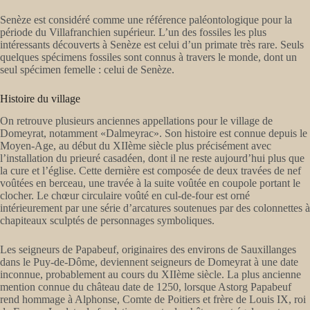
Senèze est considéré comme une référence paléontologique pour la
période du Villafranchien supérieur. L’un des fossiles les plus
intéressants découverts à Senèze est celui d’un primate très rare. Seuls
quelques spécimens fossiles sont connus à travers le monde, dont un
seul spécimen femelle : celui de Senèze.
Histoire du village
On retrouve plusieurs anciennes appellations pour le village de
Domeyrat, notamment «Dalmeyrac». Son histoire est connue depuis le
Moyen-Age, au début du XIIème siècle plus précisément avec
l’installation du prieuré casadéen, dont il ne reste aujourd’hui plus que
la cure et l’église. Cette dernière est composée de deux travées de nef
voûtées en berceau, une travée à la suite voûtée en coupole portant le
clocher. Le chœur circulaire voûté en cul-de-four est orné
intérieurement par une série d’arcatures soutenues par des colonnettes à
chapiteaux sculptés de personnages symboliques.
Les seigneurs de Papabeuf, originaires des environs de Sauxillanges
dans le Puy-de-Dôme, deviennent seigneurs de Domeyrat à une date
inconnue, probablement au cours du XIIème siècle. La plus ancienne
mention connue du château date de 1250, lorsque Astorg Papabeuf
rend hommage à Alphonse, Comte de Poitiers et frère de Louis IX, roi