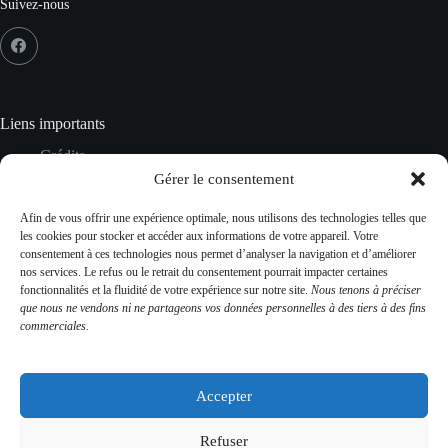
Suivez-nous
Liens importants
Crédits
Mentions Légales
Gérer le consentement
Données personnelles
Gestion des cookies
Afin de vous offrir une expérience optimale, nous utilisons des technologies telles que
Plan du site
les cookies pour stocker et accéder aux informations de votre appareil. Votre
CGV
consentement à ces technologies nous permet d’analyser la navigation et d’améliorer
Contact
nos services. Le refus ou le retrait du consentement pourrait impacter certaines
fonctionnalités et la fluidité de votre expérience sur notre site.
Nous tenons à préciser
que nous ne vendons ni ne partageons vos données personnelles à des tiers à des fins
commerciales.
Contact Info
Adresse :
Accepter
481 rue du château 43230 Domeyrat
Mobile:
Refuser
06 02 43 69 75