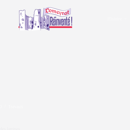
Histoire
0
Travaux
des latrines