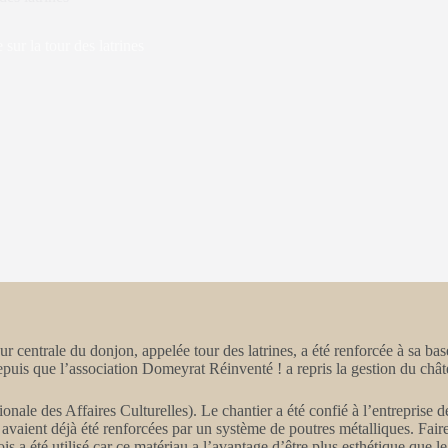
sur la tour des latrines
ur centrale du donjon, appelée tour des latrines, a été renforcée à sa ba
puis que l’association Domeyrat Réinventé ! a repris la gestion du chât
le des Affaires Culturelles). Le chantier a été confié à l’entreprise d
tour avaient déjà été renforcées par un système de poutres métalliques. 
is a été utilisé car ce matériau a l’avantage d’être plus esthétique que le 