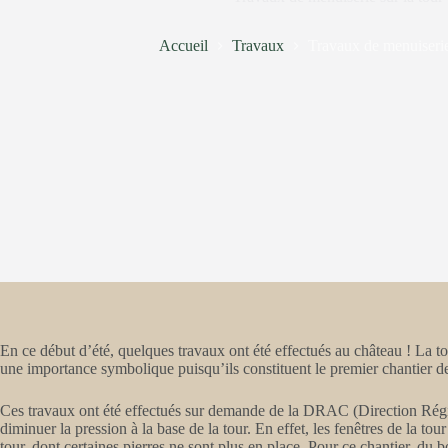
Accueil
Travaux
Travaux de menuiserie 
En ce début d’été, quelques travaux ont été effectués au château ! La to
une importance symbolique puisqu’ils constituent le premier chantier de
Ces travaux ont été effectués sur demande de la DRAC (Direction Régiona
diminuer la pression à la base de la tour. En effet, les fenêtres de la 
tour, dont certaines pierres ne sont plus en place. Pour ce chantier, du bo